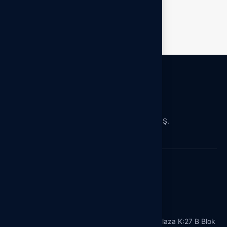
Hedef Grup Satış Dağıtım Sanayi ve Ticaret A.Ş.
Türkiye’nin Lider Satış ve Dağıtım Şirketi
Merkez Ofisimiz
Oruç Reis Mah. Tekstilkent Cad. No:12 Koza Plaza K:27 B Blok