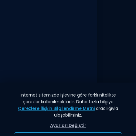
A/273
Esenler / İstanbul
info@hedefgrup.com.tr
+90 212 413 07 00
Gerekli Linkler
Bilgi Toplumu Hiz.
K.V.K.K ve Gizlilik
Yasal Uyarı
Yatırımcı İlişkileri
İnternet sitemizde işlevine göre farklı nitelikte
çerezler kullanılmaktadır. Daha fazla bilgiye
Sosyal Medya
Çerezlere İlişkin Bilgilendirme Metni
aracılığıyla
ulaşabilirsiniz.
Ayarları Değiştir