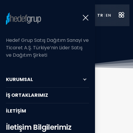
TR
|
EN
İş Ortaklarımız
Hedef Grup Satış Dağıtım Sanayi ve
Anasayfa / İş Ortaklarımız/ KraftHeinz
Ticaret A.Ş. Türkiye’nin Lider Satış
ve Dağıtım Şirketi
KURUMSAL
İŞ ORTAKLARIMIZ
Markalarımız /
İLETİŞİM
Ürünlerimiz
İletişim Bilgilerimiz